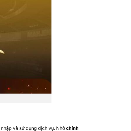
 nhập và sử dụng dịch vụ. Nhờ
chính