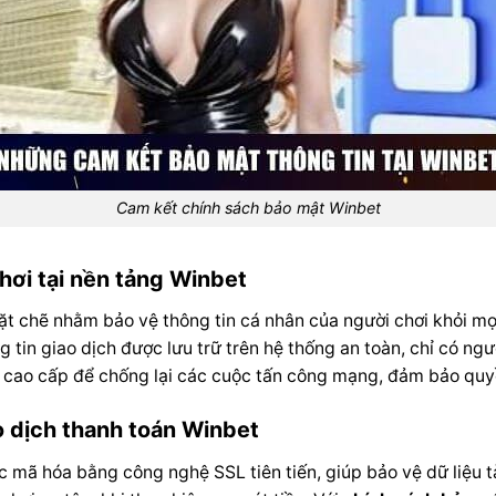
Cam kết chính sách bảo mật Winbet
hơi tại nền tảng Winbet
t chẽ nhằm bảo vệ thông tin cá nhân của người chơi khỏi m
ng tin giao dịch được lưu trữ trên hệ thống an toàn, chỉ có ng
cao cấp để chống lại các cuộc tấn công mạng, đảm bảo quyền
 dịch thanh toán Winbet
c mã hóa bằng công nghệ SSL tiên tiến, giúp bảo vệ dữ liệu tà