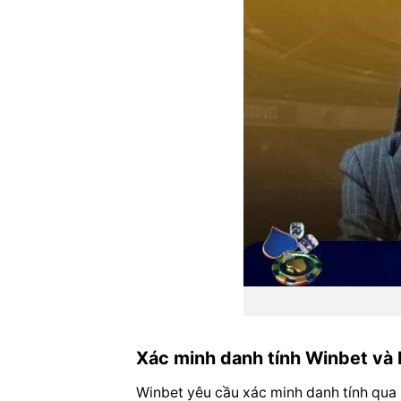
Xác minh danh tính Winbet và
Winbet yêu cầu xác minh danh tính qua