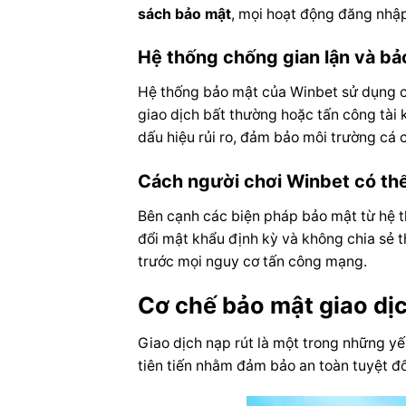
sách bảo mật
, mọi hoạt động đăng nhập
Hệ thống chống gian lận và bả
Hệ thống bảo mật của Winbet sử dụng côn
giao dịch bất thường hoặc tấn công tài
dấu hiệu rủi ro, đảm bảo môi trường cá 
Cách người chơi Winbet có thể
Bên cạnh các biện pháp bảo mật từ hệ t
đổi mật khẩu định kỳ và không chia sẻ 
trước mọi nguy cơ tấn công mạng.
Cơ chế bảo mật giao dị
Giao dịch nạp rút là một trong những y
tiên tiến nhằm đảm bảo an toàn tuyệt đố