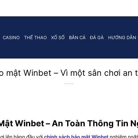
CASINO
THỂ THAO
XỔ SỐ
BẮN CÁ
ĐÁ GÀ
HƯỚNG DẪN
 mật Winbet – Vì một sân chơi an 
Mật Winbet – An Toàn Thông Tin N
ơi lên hàng đầu với
chính sách bảo mật Winbet
nghiêm ngặt