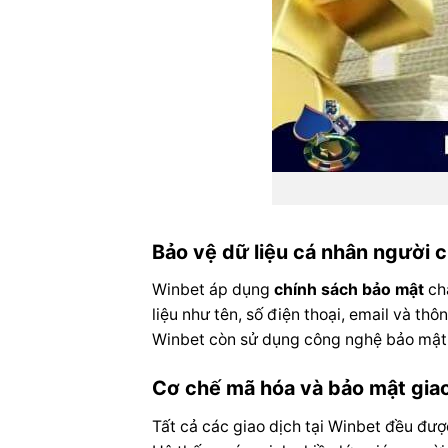
Bảo vệ dữ liệu cá nhân người c
Winbet áp dụng
chính sách bảo mật
chặ
liệu như tên, số điện thoại, email và thô
Winbet còn sử dụng công nghệ bảo mật 
Cơ chế mã hóa và bảo mật giao
Tất cả các giao dịch tại Winbet đều đượ