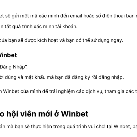
et sẽ gửi một mã xác minh đến email hoặc số điện thoại bạn 
 tất quá trình xác minh tài khoản.
của bạn sẽ được kích hoạt và bạn có thể sử dụng ngay.
Winbet
“Đăng Nhập”.
ời dùng và mật khẩu mà bạn đã đăng ký rồi đăng nhập.
n Winbet của mình để trải nghiệm các dịch vụ, tham gia các 
o hội viên mới ở Winbet
ản mà bạn sẽ thực hiện trong quá trình vui chơi tại Winbet, b