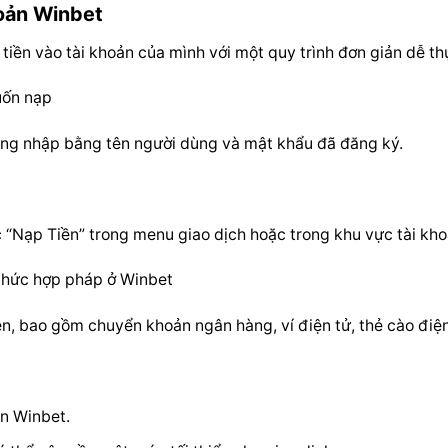
hoản Winbet
tiền vào tài khoản của mình với một quy trình đơn giản dễ th
uốn nạp
ăng nhập bằng tên người dùng và mật khẩu đã đăng ký.
 “Nạp Tiền” trong menu giao dịch hoặc trong khu vực tài kho
thức hợp pháp ở Winbet
n, bao gồm chuyển khoản ngân hàng, ví điện tử, thẻ cào điện 
n Winbet.