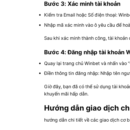
Bước 3: Xác minh tài khoản
Kiểm tra Email hoặc Số điện thoại: Winb
Nhập mã xác minh vào ô yêu cầu để hoàn
Sau khi xác minh thành công, tài khoản 
Bước 4: Đăng nhập tài khoản 
Quay lại trang chủ Winbet và nhấn vào 
Điền thông tin đăng nhập: Nhập tên ngư
Giờ đây, bạn đã có thể sử dụng tài khoả
khuyến mãi hấp dẫn.
Hướng dẫn giao dịch ch
hướng dẫn chi tiết về các giao dịch cơ b