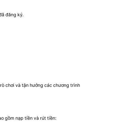
đã đăng ký.
trò chơi và tận hưởng các chương trình
ao gồm nạp tiền và rút tiền: