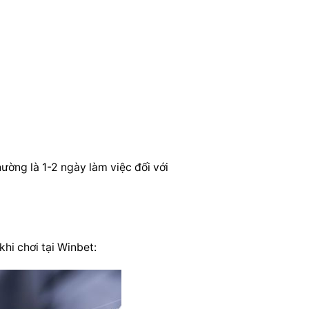
ường là 1-2 ngày làm việc đối với
hi chơi tại Winbet: