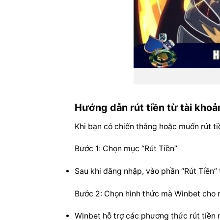
Hướng dẫn rút tiền từ tài kho
Khi bạn có chiến thắng hoặc muốn rút tiề
Bước 1: Chọn mục “Rút Tiền”
Sau khi đăng nhập, vào phần “Rút Tiền” 
Bước 2: Chọn hình thức mà Winbet cho r
Winbet hỗ trợ các phương thức rút tiền 