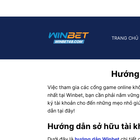
Chuyển
đến
nội
dung
TRANG CHỦ
Hướng 
Việc tham gia các cổng game online không
nhất tại Winbet, bạn cần phải nắm vững
ký tài khoản cho đến những mẹo nhỏ gi
dẫn tại đây!
Hướng dẫn sở hữu tài k
Dưới đây là
hướng dẫn Winbet
chi tiết