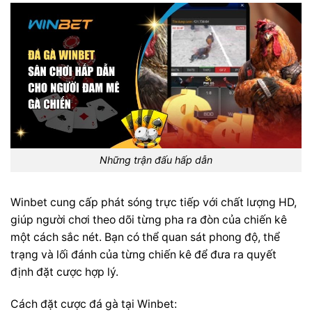
Những trận đấu hấp dẫn
Winbet cung cấp phát sóng trực tiếp với chất lượng HD,
giúp người chơi theo dõi từng pha ra đòn của chiến kê
một cách sắc nét. Bạn có thể quan sát phong độ, thể
trạng và lối đánh của từng chiến kê để đưa ra quyết
định đặt cược hợp lý.
Cách đặt cược đá gà tại Winbet: