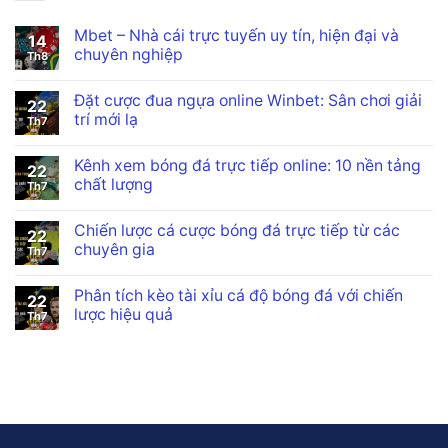
Mbet – Nhà cái trực tuyến uy tín, hiện đại và
14
chuyên nghiệp
Th8
Đặt cược đua ngựa online Winbet: Sân chơi giải
22
trí mới lạ
Th7
Kênh xem bóng đá trực tiếp online: 10 nền tảng
22
chất lượng
Th7
Chiến lược cá cược bóng đá trực tiếp từ các
22
chuyên gia
Th7
Phân tích kèo tài xỉu cá độ bóng đá với chiến
22
lược hiệu quả
Th7