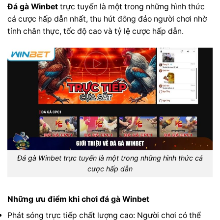
Đá gà Winbet
trực tuyến là một trong những hình thức
cá cược hấp dẫn nhất, thu hút đông đảo người chơi nhờ
tính chân thực, tốc độ cao và tỷ lệ cược hấp dẫn.
Đá gà Winbet trực tuyến là một trong những hình thức cá
cược hấp dẫn
Những ưu điểm khi chơi đá gà Winbet
Phát sóng trực tiếp chất lượng cao: Người chơi có thể