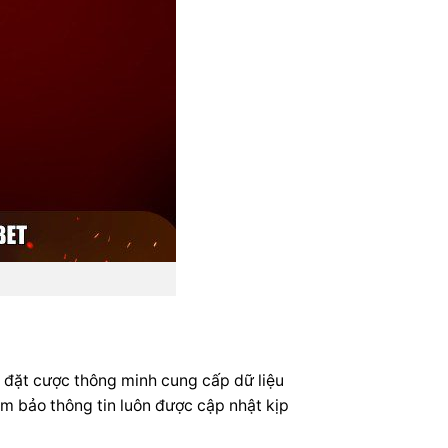
g đặt cược thông minh cung cấp dữ liệu
đảm bảo thông tin luôn được cập nhật kịp