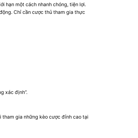
iới hạn một cách nhanh chóng, tiện lợi.
i động. Chỉ cần cược thủ tham gia thực
g xác định”.
ội tham gia những kèo cược đỉnh cao tại