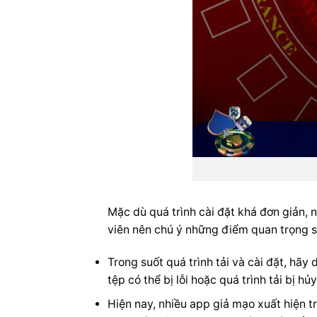
Mặc dù quá trình cài đặt khá đơn giản, 
viên nên chú ý những điểm quan trọng s
Trong suốt quá trình tải và cài đặt, hã
tệp có thể bị lỗi hoặc quá trình tải bị hủy
Hiện nay, nhiều app giả mạo xuất hiện t