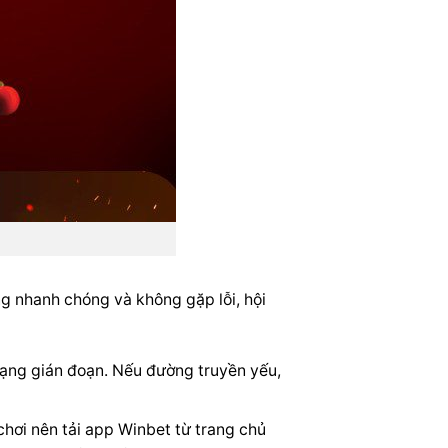
ng nhanh chóng và không gặp lỗi, hội
trạng gián đoạn. Nếu đường truyền yếu,
chơi nên tải app Winbet từ trang chủ