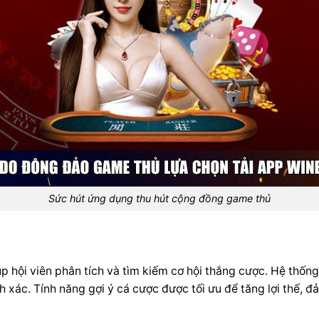
Sức hút ứng dụng thu hút cộng đồng game thủ
úp hội viên phân tích và tìm kiếm cơ hội thắng cược. Hệ thốn
nh xác. Tính năng gợi ý cá cược được tối ưu để tăng lợi thế, 