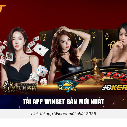
Link tải app Winbet mới nhất 2025