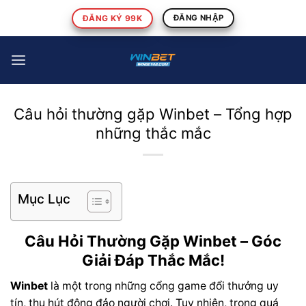
Chuyển
ĐĂNG KÝ 99K
ĐĂNG NHẬP
đến
nội
dung
Câu hỏi thường gặp Winbet – Tổng hợp
những thắc mắc
Mục Lục
Câu Hỏi Thường Gặp Winbet – Góc
Giải Đáp Thắc Mắc!
Winbet
là một trong những cổng game đổi thưởng uy
tín, thu hút đông đảo người chơi. Tuy nhiên, trong quá