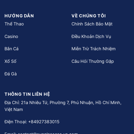
HƯỚNG DẪN
VỀ CHÚNG TÔI
Thể Thao
Chính Sách Bảo Mật
Casino
Điều Khoản Dịch Vụ
Bắn Cá
Miễn Trừ Trách Nhiệm
Xổ Số
Câu Hỏi Thường Gặp
Đá Gà
THÔNG TIN LIÊN HỆ
Địa Chỉ: 21a Nhiêu Tứ, Phường 7, Phú Nhuận, Hồ Chí Minh,
Việt Nam
Điện Thoại: +84927383015