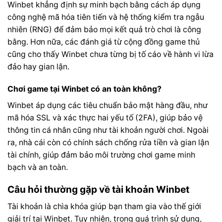
Winbet khẳng định sự minh bạch bằng cách áp dụng
công nghệ mã hóa tiên tiến và hệ thống kiểm tra ngẫu
nhiên (RNG) để đảm bảo mọi kết quả trò chơi là công
bằng. Hơn nữa, các đánh giá từ cộng đồng game thủ
cũng cho thấy Winbet chưa từng bị tố cáo về hành vi lừa
đảo hay gian lận.
Chơi game tại Winbet có an toàn không?
Winbet áp dụng các tiêu chuẩn bảo mật hàng đầu, như
mã hóa SSL và xác thực hai yếu tố (2FA), giúp bảo vệ
thông tin cá nhân cũng như tài khoản người chơi. Ngoài
ra, nhà cái còn có chính sách chống rửa tiền và gian lận
tài chính, giúp đảm bảo môi trường chơi game minh
bạch và an toàn.
Câu hỏi thường gặp về tài khoản Winbet
Tài khoản là chìa khóa giúp bạn tham gia vào thế giới
giải trí tại Winbet. Tuy nhiên, trong quá trình sử dụng,