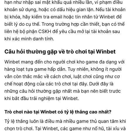
hạn như nhập sai mật khẩu quá nhiều lần, vi phạm điều
khoản sử dụng, hoặc có dấu hiệu gian lận. Nếu tài khoản
bị khóa, hãy kiểm tra email hoặc tin nhắn từ Winbet để
biết lý do cụ thể. Trong trường hợp cần thiết, bạn có thể
liên hệ bộ phận CSKH để yêu cầu mở lại tài khoản sau
khi xác minh danh tính.
Câu hỏi thường gặp về trò chơi tại Winbet
Winbet mang đến cho người chơi kho game đa dạng với
hàng loạt tựa game hấp dẫn. Tuy nhiên, không ít người
vẫn còn thắc mắc về cách chơi, luật chơi cũng như cơ
chế hoạt động của các trò chơi tại đây. Dưới đây là
những câu hỏi thường gặp nhất mà bạn nên biết trước
khi bắt đầu trải nghiệm tại Winbet.
Trò chơi nào tại Winbet có tỷ lệ thắng cao nhất?
Tỷ lệ thắng luôn là điều mà nhiều game thủ quan tâm khi
chọn trò chơi. Tại Winbet, các game như nổ hũ, tài xỉu và