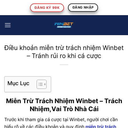
Chuyển
ĐĂNG KÝ 99K
ĐĂNG NHẬP
đến
nội
dung
Điều khoản miễn trừ trách nhiệm Winbet
– Tránh rủi ro khi cá cược
Mục Lục
Miễn Trừ Trách Nhiệm Winbet – Trách
Nhiệm,Vai Trò Nhà Cái
Trước khi tham gia cá cược tại Winbet, người chơi cần
hiểu rõ về các điều khoản và quy định
miễn trừ trách