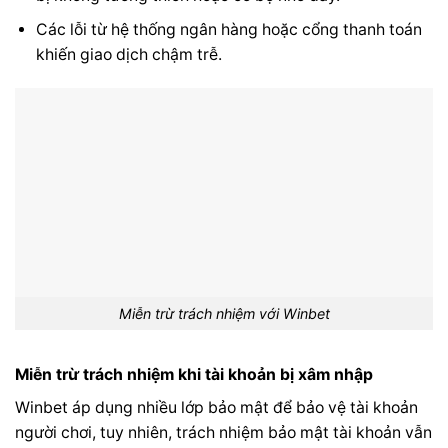
Các lỗi từ hệ thống ngân hàng hoặc cổng thanh toán
khiến giao dịch chậm trễ.
Miễn trừ trách nhiệm với Winbet
Miễn trừ trách nhiệm khi tài khoản bị xâm nhập
Winbet áp dụng nhiều lớp bảo mật để bảo vệ tài khoản
người chơi, tuy nhiên, trách nhiệm bảo mật tài khoản vẫn