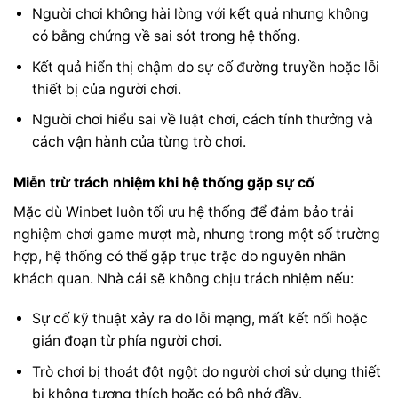
Người chơi không hài lòng với kết quả nhưng không
có bằng chứng về sai sót trong hệ thống.
Kết quả hiển thị chậm do sự cố đường truyền hoặc lỗi
thiết bị của người chơi.
Người chơi hiểu sai về luật chơi, cách tính thưởng và
cách vận hành của từng trò chơi.
Miễn trừ trách nhiệm khi hệ thống gặp sự cố
Mặc dù Winbet luôn tối ưu hệ thống để đảm bảo trải
nghiệm chơi game mượt mà, nhưng trong một số trường
hợp, hệ thống có thể gặp trục trặc do nguyên nhân
khách quan. Nhà cái sẽ không chịu trách nhiệm nếu:
Sự cố kỹ thuật xảy ra do lỗi mạng, mất kết nối hoặc
gián đoạn từ phía người chơi.
Trò chơi bị thoát đột ngột do người chơi sử dụng thiết
bị không tương thích hoặc có bộ nhớ đầy.