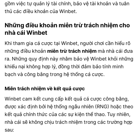
gồm việc tự quản lý tài chính, bảo vệ tài khoản và tuân
thủ các điều khoản của Winbet.
Những điều khoản miễn trừ trách nhiệm cho
nhà cái Winbet
Khi tham gia cá cược tại Winbet, người chơi cần hiểu rõ
những điều khoản
miễn trừ trách nhiệm
mà nhà cái đưa
ra. Những quy định này nhằm bảo vệ Winbet khỏi những
khiếu nại không hợp lý, đồng thời đảm bảo tính minh
bạch và công bằng trong hệ thống cá cược.
Miễn trách nhiệm về kết quả cược
Winbet cam kết cung cấp kết quả cá cược công bằng,
được xác định bởi hệ thống ngẫu nhiên (RNG) hoặc theo
kết quả chính thức của các sự kiện thể thao. Tuy nhiên,
nhà cái sẽ không chịu trách nhiệm trong các trường hợp
sau: