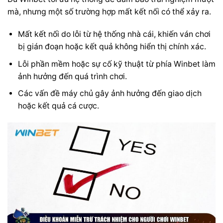
mà, nhưng một số trường hợp mất kết nối có thể xảy ra.
Mất kết nối do lỗi từ hệ thống nhà cái, khiến ván chơi
bị gián đoạn hoặc kết quả không hiển thị chính xác.
Lỗi phần mềm hoặc sự cố kỹ thuật từ phía Winbet làm
ảnh hưởng đến quá trình chơi.
Các vấn đề máy chủ gây ảnh hưởng đến giao dịch
hoặc kết quả cá cược.