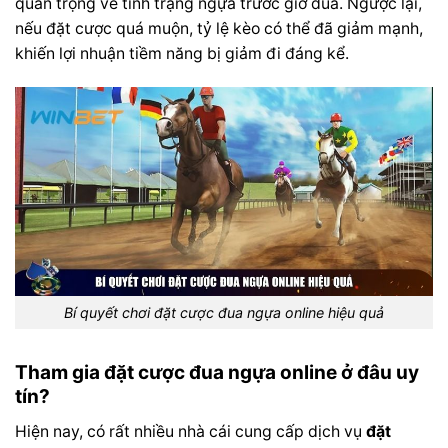
quan trọng về tình trạng ngựa trước giờ đua. Ngược lại,
nếu đặt cược quá muộn, tỷ lệ kèo có thể đã giảm mạnh,
khiến lợi nhuận tiềm năng bị giảm đi đáng kể.
Bí quyết chơi đặt cược đua ngựa online hiệu quả
Tham gia đặt cược đua ngựa online ở đâu uy
tín?
Hiện nay, có rất nhiều nhà cái cung cấp dịch vụ
đặt