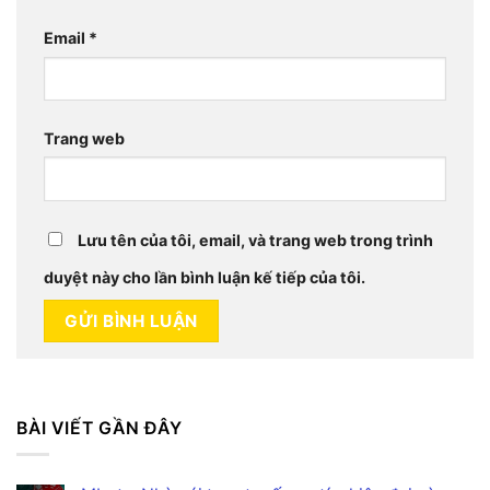
Email
*
Trang web
Lưu tên của tôi, email, và trang web trong trình
duyệt này cho lần bình luận kế tiếp của tôi.
BÀI VIẾT GẦN ĐÂY