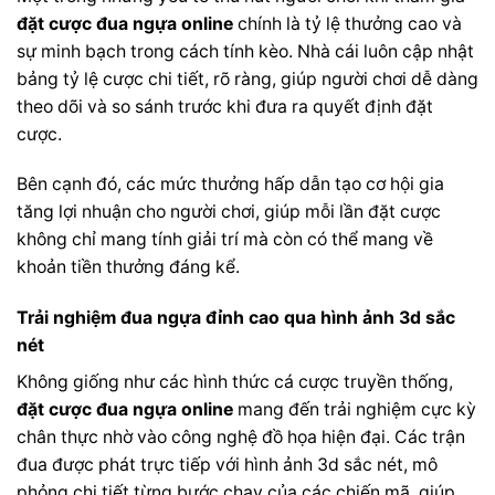
đặt cược đua ngựa online
chính là tỷ lệ thưởng cao và
sự minh bạch trong cách tính kèo. Nhà cái luôn cập nhật
bảng tỷ lệ cược chi tiết, rõ ràng, giúp người chơi dễ dàng
theo dõi và so sánh trước khi đưa ra quyết định đặt
cược.
Bên cạnh đó, các mức thưởng hấp dẫn tạo cơ hội gia
tăng lợi nhuận cho người chơi, giúp mỗi lần đặt cược
không chỉ mang tính giải trí mà còn có thể mang về
khoản tiền thưởng đáng kể.
Trải nghiệm đua ngựa đỉnh cao qua hình ảnh 3d sắc
nét
Không giống như các hình thức cá cược truyền thống,
đặt cược đua ngựa online
mang đến trải nghiệm cực kỳ
chân thực nhờ vào công nghệ đồ họa hiện đại. Các trận
đua được phát trực tiếp với hình ảnh 3d sắc nét, mô
phỏng chi tiết từng bước chạy của các chiến mã, giúp