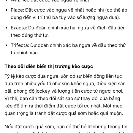
Place: Đặt cược vào ngựa về nhất hoặc nhì (có thể áp
dụng đến vị trí thứ ba tùy vào số lượng ngựa đua).
Exacta: Dự đoán chính xác hai ngựa về đích đầu tiên
theo đúng thứ tự.
Trifecta: Dự đoán chính xác ba ngựa về đầu theo thứ
tự chính xác.
Theo dõi diễn biến thị trường kèo cược
Tỷ lệ kèo cược đua ngựa luôn có sự biến động liên tục
dựa trên nhiều yếu tố như sức khỏe ngựa, điều kiện sân
bãi, phong độ jockey và lượng tiền cược từ người chơi.
Vì thế, bạn cần theo dõi sát sao sự thay đổi của bảng
kèo để tìm ra thời điểm đặt cược tối ưu nhất. Một mẹo
quan trọng là tránh đặt cược quá sớm hoặc quá muộn.
Nếu đặt cược quá sớm, bạn có thể bỏ lỡ những thông tin