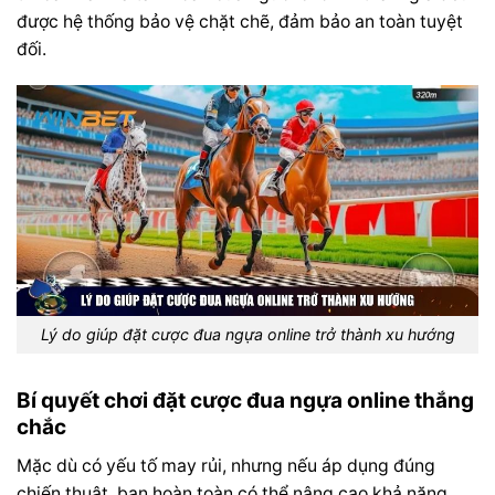
được hệ thống bảo vệ chặt chẽ, đảm bảo an toàn tuyệt
đối.
Lý do giúp đặt cược đua ngựa online trở thành xu hướng
Bí quyết chơi đặt cược đua ngựa online thắng
chắc
Mặc dù có yếu tố may rủi, nhưng nếu áp dụng đúng
chiến thuật, bạn hoàn toàn có thể nâng cao khả năng