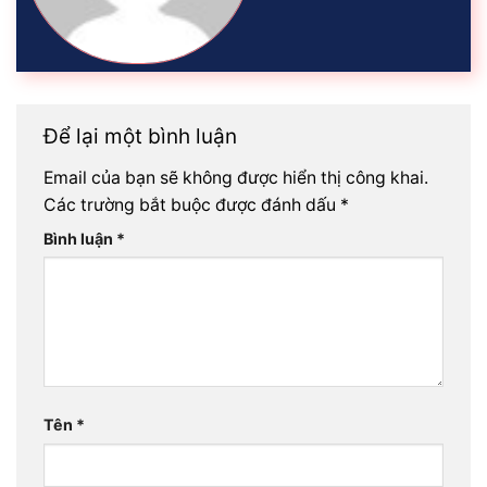
Để lại một bình luận
Email của bạn sẽ không được hiển thị công khai.
Các trường bắt buộc được đánh dấu
*
Bình luận
*
Tên
*