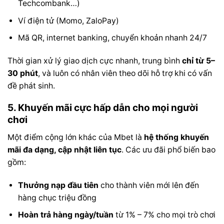
Techcombank…)
Ví điện tử (Momo, ZaloPay)
Mã QR, internet banking, chuyển khoản nhanh 24/7
Thời gian xử lý giao dịch cực nhanh, trung bình
chỉ từ 5–
30 phút
, và luôn có nhân viên theo dõi hỗ trợ khi có vấn
đề phát sinh.
5. Khuyến mãi cực hấp dẫn cho mọi người
chơi
Một điểm cộng lớn khác của Mbet là
hệ thống khuyến
mãi đa dạng, cập nhật liên tục
. Các ưu đãi phổ biến bao
gồm:
Thưởng nạp đầu tiên
cho thành viên mới lên đến
hàng chục triệu đồng
Hoàn trả hàng ngày/tuần
từ 1% – 7% cho mọi trò chơi