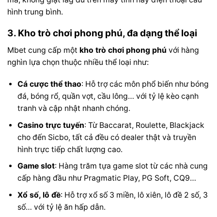
hình trung bình.
3. Kho trò chơi phong phú, đa dạng thể loại
Mbet cung cấp một
kho trò chơi phong phú
với hàng
nghìn lựa chọn thuộc nhiều thể loại như:
Cá cược thể thao
: Hỗ trợ các môn phổ biến như bóng
đá, bóng rổ, quần vợt, cầu lông… với tỷ lệ kèo cạnh
tranh và cập nhật nhanh chóng.
Casino trực tuyến
: Từ Baccarat, Roulette, Blackjack
cho đến Sicbo, tất cả đều có dealer thật và truyền
hình trực tiếp chất lượng cao.
Game slot
: Hàng trăm tựa game slot từ các nhà cung
cấp hàng đầu như Pragmatic Play, PG Soft, CQ9…
Xổ số, lô đề
: Hỗ trợ xổ số 3 miền, lô xiên, lô đề 2 số, 3
số… với tỷ lệ ăn hấp dẫn.