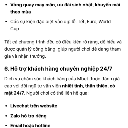
Vòng quay may mắn
,
ưu đãi sinh nhật
,
khuyến mãi
theo mùa
Các sự kiện đặc biệt vào dịp lễ, Tết, Euro, World
Cup…
Tất cả chương trình đều có điều kiện rõ ràng, dễ hiểu và
được quản lý công bằng, giúp người chơi dễ dàng tham
gia và nhận thưởng.
6. Hỗ trợ khách hàng chuyên nghiệp 24/7
Dịch vụ chăm sóc khách hàng của Mbet được đánh giá
cao với đội ngũ tư vấn viên
nhiệt tình, thân thiện, có
mặt 24/7
. Người chơi có thể liên hệ qua:
Livechat trên website
Zalo hỗ trợ riêng
Email hoặc hotline