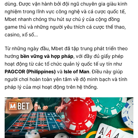
dùng. Được vận hành bởi đội ngũ chuyên gia giàu kinh
nghiệm trong lĩnh vực công nghệ và cá cược quốc tế,
Mbet nhanh chóng thu hút sự chú ý của cộng đồng
game thủ và những người yêu thích cá cược thể thao,
casino, xổ số…
Từ những ngày đầu, Mbet đã tập trung phát triển theo
hướng
bền vững và hợp pháp
, với đầy đủ giấy phép
hoạt động từ các tổ chức quản lý quốc tế uy tín như
PAGCOR (Philippines)
và
Isle of Man
. Điều này giúp
người chơi hoàn toàn yên tâm về độ minh bạch và tính
pháp lý của mọi hoạt động trên hệ thống.