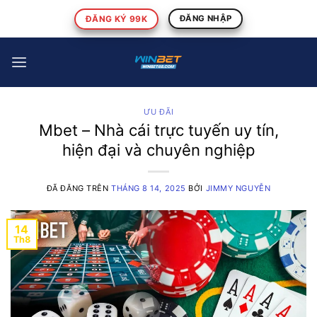
Chuyển
ĐĂNG KÝ 99K
ĐĂNG NHẬP
đến
nội
dung
ƯU ĐÃI
Mbet – Nhà cái trực tuyến uy tín,
hiện đại và chuyên nghiệp
ĐÃ ĐĂNG TRÊN
THÁNG 8 14, 2025
BỞI
JIMMY NGUYỄN
14
Th8