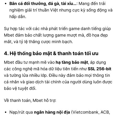
Bắn cá đổi thưởng, đá gà, tài xỉu…
: Mang đến trải
nghiệm giải trí thuần Việt nhưng cực kỳ sống động và
hấp dẫn.
Sự hợp tác với các nhà phát triển game danh tiếng giúp
Mbet đảm bảo chất lượng game mượt mà, đồ họa đẹp
mắt, và tỷ lệ thắng cược minh bạch.
4. Hệ thống bảo mật & thanh toán tối ưu
Mbet đầu tư mạnh mẽ vào
hạ tầng bảo mật
, áp dụng
các công nghệ mã hóa dữ liệu tiên tiến như
SSL 256-bit
và tường lửa nhiều lớp. Điều này đảm bảo mọi thông tin
cá nhân và giao dịch tài chính của người dùng luôn được
bảo vệ tuyệt đối.
Về thanh toán, Mbet hỗ trợ:
Nạp/rút qua
ngân hàng nội địa
(Vietcombank, ACB,