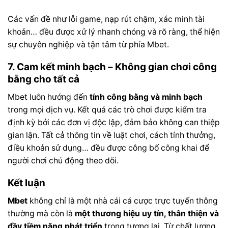
Các vấn đề như lỗi game, nạp rút chậm, xác minh tài
khoản… đều được xử lý nhanh chóng và rõ ràng, thể hiện
sự chuyên nghiệp và tận tâm từ phía Mbet.
7. Cam kết minh bạch – Không gian chơi công
bằng cho tất cả
Mbet luôn hướng đến
tính công bằng và minh bạch
trong mọi dịch vụ. Kết quả các trò chơi được kiểm tra
định kỳ bởi các đơn vị độc lập, đảm bảo không can thiệp
gian lận. Tất cả thông tin về luật chơi, cách tính thưởng,
điều khoản sử dụng… đều được công bố công khai để
người chơi chủ động theo dõi.
Kết luận
Mbet
không chỉ là một nhà cái cá cược trực tuyến thông
thường mà còn là
một thương hiệu uy tín, thân thiện và
đầy tiềm năng phát triển
trong tương lai. Từ chất lượng