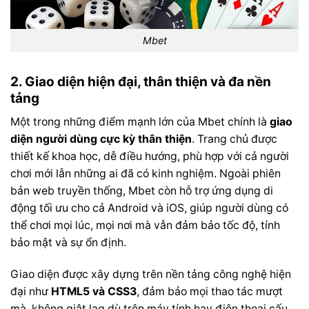
Mbet
2. Giao diện hiện đại, thân thiện và đa nền
tảng
Một trong những điểm mạnh lớn của Mbet chính là
giao
diện người dùng cực kỳ thân thiện
. Trang chủ được
thiết kế khoa học, dễ điều hướng, phù hợp với cả người
chơi mới lẫn những ai đã có kinh nghiệm. Ngoài phiên
bản web truyền thống, Mbet còn hỗ trợ ứng dụng di
động tối ưu cho cả Android và iOS, giúp người dùng có
thể chơi mọi lúc, mọi nơi mà vẫn đảm bảo tốc độ, tính
bảo mật và sự ổn định.
Giao diện được xây dựng trên nền tảng công nghệ hiện
đại như
HTML5 và CSS3
, đảm bảo mọi thao tác mượt
mà, không giật lag dù trên máy tính hay điện thoại cấu